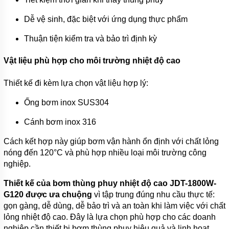
APP
Dễ vệ sinh, đặc biệt với ứng dụng thực phẩm
MÁY
BƠM
Thuận tiện kiểm tra và bảo trì định kỳ
CHÌM
HÚT
NƯỚC
Vật liệu phù hợp cho môi trường nhiệt độ cao
THẢI
NATION
PUMP
Thiết kế đi kèm lựa chọn vật liệu hợp lý:
MÁY
Ống bơm inox SUS304
BƠM
CHÌM
Cánh bơm inox 316
HÚT
NƯỚC
Cách kết hợp này giúp bơm vận hành ổn định với chất lỏng
THẢI
SEALAND
nóng đến 120°C và phù hợp nhiều loại môi trường công
nghiệp.
MÁY
BƠM
Thiết kế của bơm thùng phuy nhiệt độ cao JDT-1800W-
CHÌM
HÚT
G120 được ưa chuộng
vì tập trung đúng nhu cầu thực tế:
NƯỚC
gọn gàng, dễ dùng, dễ bảo trì và an toàn khi làm việc với chất
THẢI
lỏng nhiệt độ cao. Đây là lựa chọn phù hợp cho các doanh
MASTRA
nghiệp cần thiết bị bơm thùng phuy hiệu quả và linh hoạt