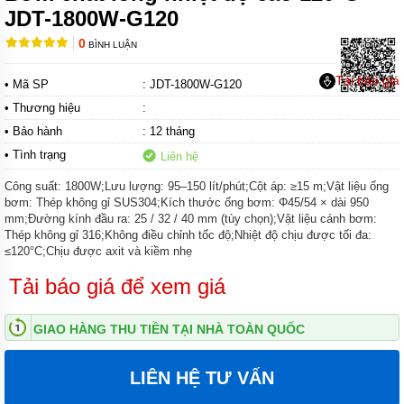
CHÌM
JDT-1800W-G120
HÚT
NƯỚC
0
BÌNH LUẬN
THẢI
PENTAX
Tải báo giá
• Mã SP
: JDT-1800W-G120
MÁY
• Thương hiệu
:
BƠM
CHÌM
• Bảo hành
: 12 tháng
HÚT
• Tình trạng
Liên hệ
NƯỚC
THẢI
Công suất: 1800W;Lưu lượng: 95–150 lít/phút;Cột áp: ≥15 m;Vật liệu ống
EBARA
bơm: Thép không gỉ SUS304;Kích thước ống bơm: Φ45/54 × dài 950
mm;Đường kính đầu ra: 25 / 32 / 40 mm (tùy chọn);Vật liệu cánh bơm:
MÁY
BƠM
Thép không gỉ 316;Không điều chỉnh tốc độ;Nhiệt độ chịu được tối đa:
CHÌM
≤120°C;Chịu được axit và kiềm nhẹ
HÚT
BÙN
Tải báo giá để xem giá
EBARA
MÁY
GIAO HÀNG THU TIỀN TẠI NHÀ TOÀN QUỐC
BƠM
CHÌM
HÚT BÙN
LIÊN HỆ TƯ VẤN
NƯỚC
THẢI