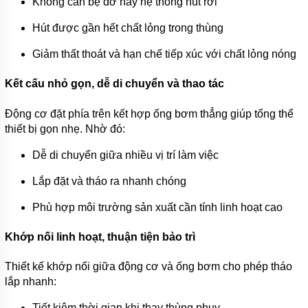
Không cần bệ đỡ hay hệ thống hút rời
HÚT
NƯỚC
Hút được gần hết chất lỏng trong thùng
THẢI
KENFEI
Giảm thất thoát và hạn chế tiếp xúc với chất lỏng nóng
MÁY
BƠM
Kết cấu nhỏ gọn, dễ di chuyển và thao tác
CHÌM
HÚT
NƯỚC
Động cơ đặt phía trên kết hợp ống bơm thẳng giúp tổng thể
THẢI
thiết bị gọn nhẹ. Nhờ đó:
VF
Dễ di chuyển giữa nhiều vị trí làm việc
MÁY
BƠM
Lắp đặt và tháo ra nhanh chóng
CHÌM
HÚT
NƯỚC
Phù hợp môi trường sản xuất cần tính linh hoạt cao
THẢI
CNP
Khớp nối linh hoạt, thuận tiện bảo trì
MÁY
BƠM
Thiết kế khớp nối giữa động cơ và ống bơm cho phép tháo
CHÌM
lắp nhanh:
HÚT
NƯỚC
THẢI
Tiết kiệm thời gian khi thay thùng phuy