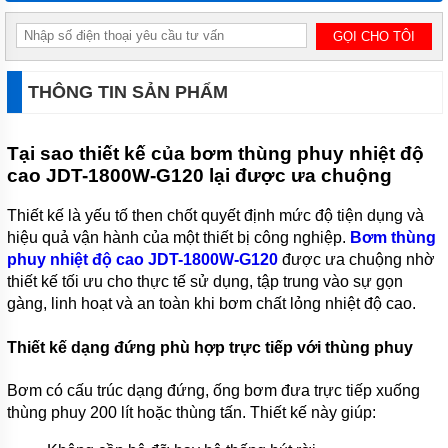
TSURUMI
MÁY
BƠM
CHÌM
THÔNG TIN SẢN PHẨM
HÚT BÙN
TSURUMI
MÁY
Tại sao thiết kế của bơm thùng phuy nhiệt độ
BƠM
cao JDT-1800W-G120 lại được ưa chuộng
CHÌM
HÚT
NƯỚC
Thiết kế là yếu tố then chốt quyết định mức độ tiện dụng và
THẢI
hiệu quả vận hành của một thiết bị công nghiệp.
Bơm thùng
MEUDY
phuy nhiệt độ cao JDT-1800W-G120
được ưa chuộng nhờ
MÁY
thiết kế tối ưu cho thực tế sử dụng, tập trung vào sự gọn
BƠM
gàng, linh hoạt và an toàn khi bơm chất lỏng nhiệt độ cao.
CHÌM
HÚT
NƯỚC
Thiết kế dạng đứng phù hợp trực tiếp với thùng phuy
THẢI
FIRMLY
Bơm có cấu trúc dạng đứng, ống bơm đưa trực tiếp xuống
thùng phuy 200 lít hoặc thùng tấn. Thiết kế này giúp:
MÁY
BƠM
CHÌM