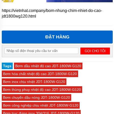
https://vietnhat.company/bom-nhung-chim-nhiet-do-cao-
jdt1800wg120.html
ĐẶT HÀNG
Tags
Bơm dầu nhiệt độ cao JDT-1800W-G120
Bơm hóa chất nhiệt độ cao JDT-1800W-G120
Bơm inox chịu nhiệt JDT-1800W-G120
Bơm thùng phuy nhiệt độ cao JDT-1800W-G120
Bơm chuyển dầu nóng JDT-1800W-G120
Bơm công nghiệp chịu nhiệt JDT-1800W-G120
Bơm trục đứng inox 304/316 JDT-1800W-G120