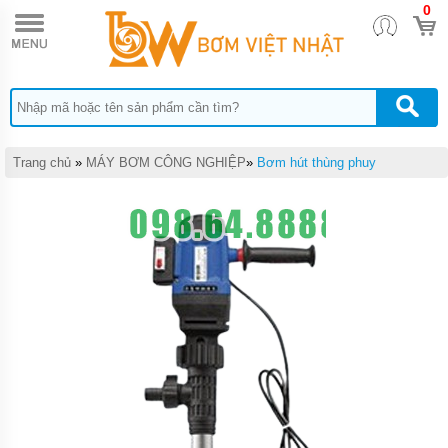
0
TRANG
CHỦ
MÁY
BƠM
CÔNG
NGHIỆP
MÁY
Trang chủ
»
MÁY BƠM CÔNG NGHIỆP
»
Bơm hút thùng phuy
BƠM
HÚT
BÙN
CÔNG
NGHIỆP
P-SERI
MÁY
BƠM
HÚT
BÙN
MINI
PS
MÁY
BƠM
CHÌM