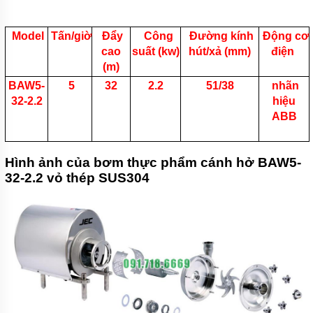
MÁY
BƠM
CHÌM
Model
Tấn/giờ
Đẩy
Công
Đường kính
Động cơ
HÚT
cao
suất (kw)
hút/xả (mm)
điện
BÙN
(m)
MASTRA
BAW5-
5
32
2.2
51/38
nhãn
MÁY
32-2.2
hiệu
BƠM
CHÌM
ABB
HÚT
NƯỚC
THẢI
FORAS
Hình ảnh của bơm thực phẩm cánh hở BAW5-
32-2.2 vỏ thép SUS304
MÁY
BƠM
CHÌM
HÚT
NƯỚC
THẢI
LEO
GIỚI
THIỆU
SẢN
PHẨM