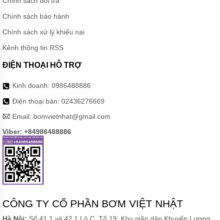
Chính sách đổi trả
Chính sách bảo hành
Chính sách xử lý khiếu nại
Kênh thông tin RSS
ĐIỆN THOẠI HỖ TRỢ
Kinh doanh:
0986488886
Điện thoại bàn:
02436276669
Email:
bomvietnhat@gmail.com
Viber: +84986488886
CÔNG TY CỔ PHẦN BƠM VIỆT NHẬT
Hà Nội:
Số 41.1 và 42.1 Lô C, Tổ 19, Khu giãn dân Khuyến Lương,