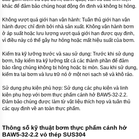
APP
khác để đảm bảo chúng hoạt động ổn định và không bị hỏng.
MÁY
Không vượt quá giới hạn vận hành: Tuân thủ giới hạn vận
BƠM
CHÌM
hành được chỉ định bởi nhà sản xuất. Không vận hành bơm
HÚT
ở áp suất hoặc lưu lượng vượt quá giới hạn được quy định,
NƯỚC
vì điều này có thể gây hư hỏng hoặc mất hiệu suất của bơm.
THẢI
NATION
PUMP
Kiểm tra kỹ lưỡng trước và sau sử dụng: Trước khi sử dụng
bơm, hãy kiểm tra kỹ lưỡng tất cả các thành phần để đảm
MÁY
BƠM
bảo rằng chúng không bị hỏng hoặc bị mòn. Sau khi sử dụng,
CHÌM
kiểm tra lại bơm và lưu trữ nó ở một nơi sạch sẽ và khô ráo.
HÚT
NƯỚC
THẢI
Sử dụng phụ kiện phù hợp: Sử dụng các phụ kiện và linh
SEALAND
kiện phụ hợp với bơm thực phẩm cánh hở BAW5-32-2.2.
Đảm bảo chúng được làm từ vật liệu thích hợp và tuân thủ
MÁY
BƠM
các quy định về an toàn thực phẩm.
CHÌM
HÚT
NƯỚC
Thông số kỹ thuật bơm thực phẩm cánh hở
THẢI
MASTRA
BAW5-32-2.2 vỏ thép SUS304