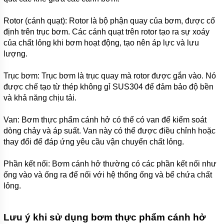
TSURUMI
Rotor (cánh quạt): Rotor là bộ phận quay của bơm, được cố
MÁY
BƠM
định trên trục bơm. Các cánh quạt trên rotor tạo ra sự xoáy
CHÌM
của chất lỏng khi bơm hoạt động, tạo nên áp lực và lưu
HÚT BÙN
lượng.
TSURUMI
MÁY
Trục bơm: Trục bơm là trục quay mà rotor được gắn vào. Nó
BƠM
được chế tạo từ thép không gỉ SUS304 để đảm bảo độ bền
CHÌM
HÚT
và khả năng chịu tải.
NƯỚC
THẢI
Van: Bơm thực phẩm cánh hở có thể có van để kiểm soát
MEUDY
dòng chảy và áp suất. Van này có thể được điều chỉnh hoặc
MÁY
thay đổi để đáp ứng yêu cầu vận chuyển chất lỏng.
BƠM
CHÌM
Phần kết nối: Bơm cánh hở thường có các phần kết nối như
HÚT
NƯỚC
ống vào và ống ra để nối với hệ thống ống và bể chứa chất
THẢI
lỏng.
FIRMLY
MÁY
BƠM
Lưu ý khi sử dụng bơm thực phẩm cánh hở
CHÌM