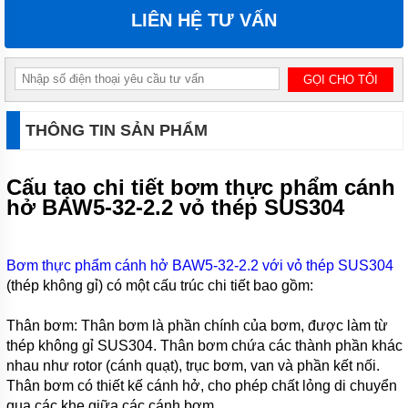
CHÌM
LIÊN HỆ TƯ VẤN
HÚT
NƯỚC
THẢI
PENTAX
MÁY
BƠM
THÔNG TIN SẢN PHẨM
CHÌM
HÚT
NƯỚC
THẢI
Cấu tạo chi tiết bơm thực phẩm cánh
EBARA
hở BAW5-32-2.2 vỏ thép SUS304
MÁY
BƠM
CHÌM
Bơm thực phẩm cánh hở BAW5-32-2.2 với vỏ thép SUS304
HÚT
BÙN
(thép không gỉ) có một cấu trúc chi tiết bao gồm:
EBARA
Thân bơm: Thân bơm là phần chính của bơm, được làm từ
MÁY
BƠM
thép không gỉ SUS304. Thân bơm chứa các thành phần khác
CHÌM
nhau như rotor (cánh quạt), trục bơm, van và phần kết nối.
HÚT BÙN
Thân bơm có thiết kế cánh hở, cho phép chất lỏng di chuyển
NƯỚC
THẢI
qua các khe giữa các cánh bơm.