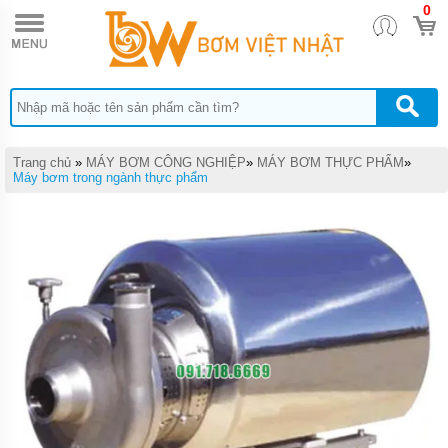
0
TRANG
CHỦ
MÁY
BƠM
CÔNG
NGHIỆP
MÁY
Trang chủ
»
MÁY BƠM CÔNG NGHIỆP
»
MÁY BƠM THỰC PHẨM
»
BƠM
Máy bơm trong ngành thực phẩm
HÚT
BÙN
CÔNG
NGHIỆP
P-SERI
MÁY
BƠM
HÚT
BÙN
MINI
PS
MÁY
BƠM
CHÌM