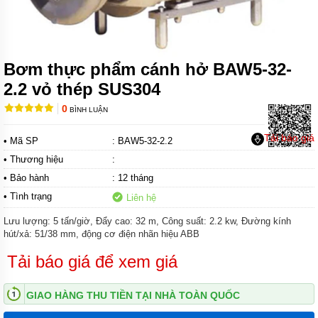
CÁNH
KHUẤY
HÚT
BÙN
MÁY
Bơm thực phẩm cánh hở BAW5-32-
BƠM
2.2 vỏ thép SUS304
CHÌM
HÚT
0
BÙN
BÌNH LUẬN
ĐẶC
Tải báo giá
• Mã SP
: BAW5-32-2.2
MÁY
BƠM
• Thương hiệu
:
CHÌM
• Bảo hành
: 12 tháng
KHỬ
NƯỚC
• Tình trạng
Liên hệ
MÁY
Lưu lượng: 5 tấn/giờ, Đẩy cao: 32 m, Công suất: 2.2 kw, Đường kính
BƠM
hút/xả: 51/38 mm, động cơ điện nhãn hiệu ABB
CHÌM
KHÁNG
Tải báo giá để xem giá
HÓA
CHẤT
GIAO HÀNG THU TIỀN TẠI NHÀ TOÀN QUỐC
MÁY
BƠM