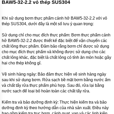
BAW5-32-2.2 vỏ thép SUS304
HÚT
NƯỚC
THẢI
KENFEI
Khi sử dụng bơm thực phẩm cánh hở BAW5-32-2.2 với vỏ
thép SUS304, dưới đây là một số lưu ý quan trọng:
MÁY
BƠM
CHÌM
Sử dụng chỉ cho mục đích thực phẩm: Bơm thực phẩm cánh
HÚT
hở BAW5-32-2.2 được thiết kế đặc biệt để vận chuyển các
NƯỚC
THẢI
chất lỏng thực phẩm. Đảm bảo rằng bơm chỉ được sử dụng
VF
cho mục đích thực phẩm và không được sử dụng cho các
chất lỏng khác, đặc biệt là chất lỏng có tính ăn mòn hoặc gây
MÁY
hại cho thép không gỉ.
BƠM
CHÌM
HÚT
Vệ sinh hàng ngày: Bảo đảm thực hiện vệ sinh hàng ngày
NƯỚC
THẢI
sau khi sử dụng bơm. Rửa sạch bề mặt bơm bằng nước ấm
CNP
và chất tẩy rửa thực phẩm phù hợp. Sau đó, rửa lại bằng
nước sạch để loại bỏ hoàn toàn các chất tẩy rửa.
MÁY
BƠM
CHÌM
Kiểm tra và bảo dưỡng định kỳ: Thực hiện kiểm tra và bảo
HÚT
dưỡng định kỳ theo hướng dẫn của nhà sản xuất. Điều này
NƯỚC
THẢI
bao gồm kiểm tra trục bơm, cánh quạt, van và các linh kiện