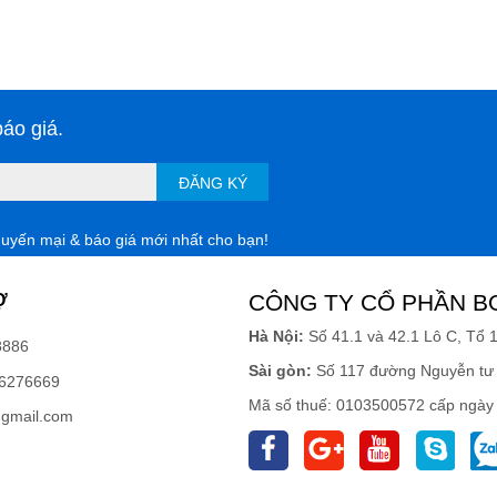
áo giá.
ĐĂNG KÝ
huyến mại & báo giá mới nhất cho bạn!
Ợ
CÔNG TY CỔ PHẦN B
Hà Nội:
Số 41.1 và 42.1 Lô C, Tổ 
8886
Sài gòn:
Số 117 đường Nguyễn tư 
6276669
Mã số thuế: 0103500572 cấp ngày
gmail.com