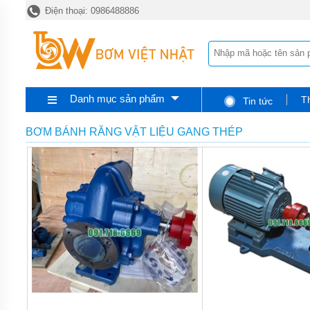
Điện thoại: 0986488886
TRANG
CHỦ
MÁY
BƠM
CÔNG
NGHIỆP
Danh mục sản phẩm
T
Tin tức
MÁY
BƠM
HÚT
BƠM BÁNH RĂNG VẬT LIỆU GANG THÉP
BÙN
CÔNG
NGHIỆP
P-SERI
MÁY
BƠM
HÚT
BÙN
MINI
PS
MÁY
BƠM
CHÌM