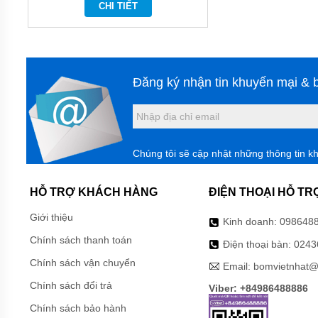
CHI TIẾT
CHÌM
HÚT
NƯỚC
THẢI
PENTAX
MÁY
Đăng ký nhận tin khuyến mại & b
BƠM
CHÌM
HÚT
NƯỚC
THẢI
EBARA
Chúng tôi sẽ cập nhật những thông tin k
MÁY
BƠM
HỖ TRỢ KHÁCH HÀNG
ĐIỆN THOẠI HỖ TR
CHÌM
HÚT
Giới thiệu
BÙN
Kinh doanh:
098648
EBARA
Chính sách thanh toán
Điện thoại bàn:
0243
MÁY
Chính sách vận chuyển
Email:
bomvietnhat@
BƠM
CHÌM
Chính sách đổi trả
Viber: +84986488886
HÚT BÙN
NƯỚC
Chính sách bảo hành
THẢI