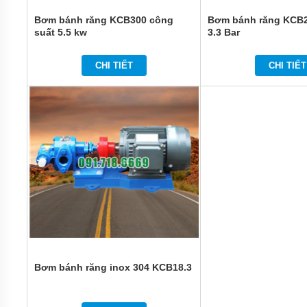
CÁNH
KHUẤY
Bơm bánh răng KCB300 công
Bơm bánh răng KCB2
HÚT
suất 5.5 kw
3.3 Bar
BÙN
MÁY
CHI TIẾT
CHI TIẾT
BƠM
CHÌM
HÚT
BÙN
ĐẶC
MÁY
BƠM
CHÌM
KHỬ
NƯỚC
MÁY
BƠM
CHÌM
KHÁNG
HÓA
CHẤT
Bơm bánh răng inox 304 KCB18.3
MÁY
BƠM