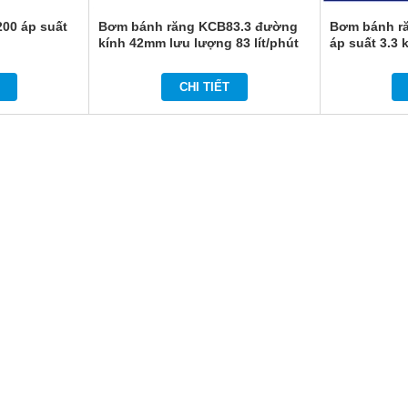
00 áp suất
Bơm bánh răng KCB83.3 đường
Bơm bánh r
kính 42mm lưu lượng 83 lít/phút
áp suất 3.3 
CHI TIẾT