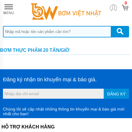
0
TRANG
CHỦ
MÁY
BƠM
CÔNG
NGHIỆP
MÁY
BƠM THỰC PHẨM 20 TẤN/GIỜ
BƠM
HÚT
BÙN
CÔNG
NGHIỆP
P-SERI
Đăng ký nhận tin khuyến mại & báo giá.
MÁY
BƠM
ĐĂNG KÝ
HÚT
BÙN
MINI
PS
Chúng tôi sẽ cập nhật những thông tin khuyến mại & báo giá mới
nhất cho bạn!
MÁY
BƠM
HỖ TRỢ KHÁCH HÀNG
CHÌM