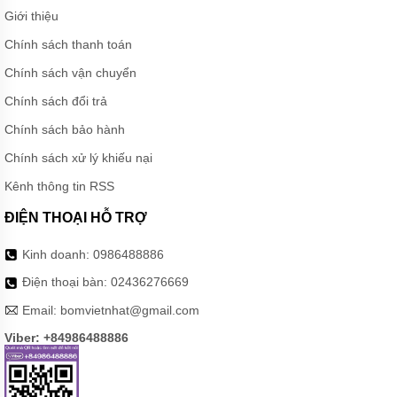
CÁNH
Giới thiệu
KHUẤY
HÚT
Chính sách thanh toán
BÙN
Chính sách vận chuyển
MÁY
BƠM
Chính sách đổi trả
CHÌM
HÚT
Chính sách bảo hành
BÙN
ĐẶC
Chính sách xử lý khiếu nại
MÁY
Kênh thông tin RSS
BƠM
CHÌM
ĐIỆN THOẠI HỖ TRỢ
KHỬ
NƯỚC
Kinh doanh:
0986488886
MÁY
Điện thoại bàn:
02436276669
BƠM
CHÌM
Email:
bomvietnhat@gmail.com
KHÁNG
HÓA
Viber: +84986488886
CHẤT
MÁY
BƠM