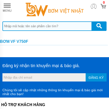
0
TRANG
CHỦ
MÁY
BƠM
CÔNG
NGHIỆP
MÁY
BƠM VF V750F
BƠM
HÚT
BÙN
CÔNG
NGHIỆP
P-SERI
Đăng ký nhận tin khuyến mại & báo giá.
MÁY
BƠM
ĐĂNG KÝ
HÚT
BÙN
MINI
PS
Chúng tôi sẽ cập nhật những thông tin khuyến mại & báo giá mới
nhất cho bạn!
MÁY
BƠM
HỖ TRỢ KHÁCH HÀNG
CHÌM