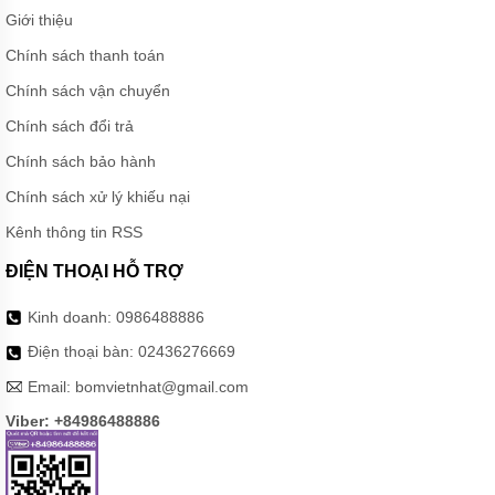
CÁNH
Giới thiệu
KHUẤY
HÚT
Chính sách thanh toán
BÙN
Chính sách vận chuyển
MÁY
BƠM
Chính sách đổi trả
CHÌM
HÚT
Chính sách bảo hành
BÙN
ĐẶC
Chính sách xử lý khiếu nại
MÁY
Kênh thông tin RSS
BƠM
CHÌM
ĐIỆN THOẠI HỖ TRỢ
KHỬ
NƯỚC
Kinh doanh:
0986488886
MÁY
Điện thoại bàn:
02436276669
BƠM
CHÌM
Email:
bomvietnhat@gmail.com
KHÁNG
HÓA
Viber: +84986488886
CHẤT
MÁY
BƠM